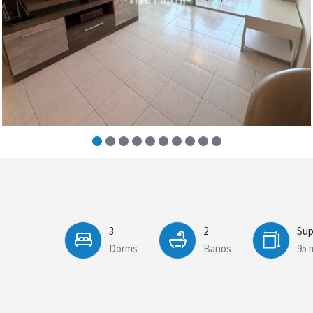
3
2
Sup
Dorms
Baños
95 