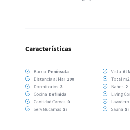
Características
Barrio
Península
Vista
Al 
Distancia al Mar
100
Total m
Dormitorios
3
Baños
2
Cocina
Definida
Living C
Cantidad Camas
0
Lavader
Serv.Mucamas
Si
Sauna
Si