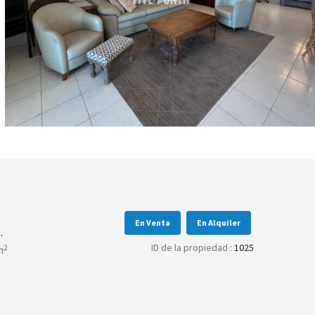
En Venta
En Alquiler
.
ID de la propiedad :
1025
2
m