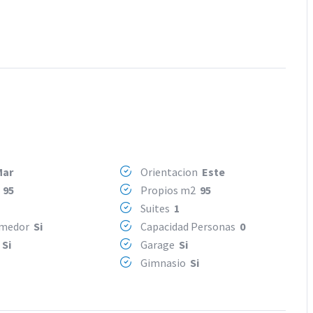
Mar
Orientacion
Este
2
95
Propios m2
95
Suites
1
omedor
Si
Capacidad Personas
0
o
Si
Garage
Si
Gimnasio
Si