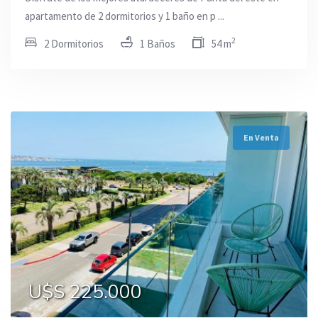
apartamento de 2 dormitorios y 1 baño en p ...
2
2 Dormitorios
1 Baños
54 m
En Venta
U$S 225.000