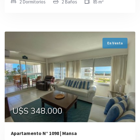
2
2 Dormitorios
2 Baños
85 m
En Venta
U$S 348.000
Apartamento N° 1098 | Mansa