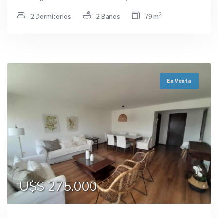
2
2 Dormitorios
2 Baños
79 m
En Venta
U$S 275.000