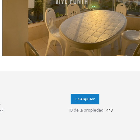
En Alquiler
.
ID de la propiedad :
448
2
m