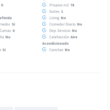
2
0
Propios m2
78
Suites
1
efinida
Living
No
omedor
Si
Comedor Diario
No
 Camas
0
Dep. Servicio
No
eña
No
Calefacción
Aire
Acondicionado
ya
Si
Canchas
No