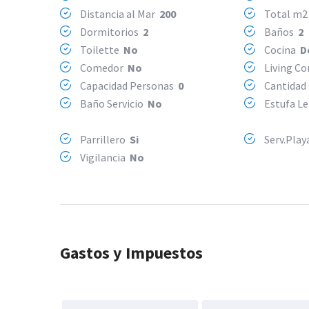
Distancia al Mar
200
Total m
Dormitorios
2
Baños
2
Toilette
No
Cocina
D
Comedor
No
Living C
Capacidad Personas
0
Cantidad
Baño Servicio
No
Estufa L
Parrillero
Si
Serv.Pla
Vigilancia
No
Gastos y Impuestos