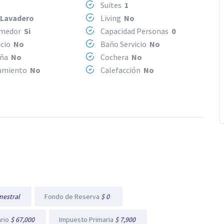
Suites
1
/Lavadero
Living
No
omedor
Si
Capacidad Personas
0
icio
No
Baño Servicio
No
eña
No
Cochera
No
amiento
No
Calefacción
No
mestral
Fondo de Reserva
$ 0
ario
$ 67,000
Impuesto Primaria
$ 7,900