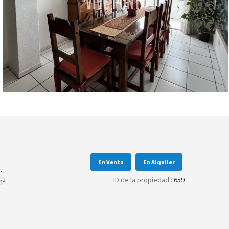
En Venta
En Alquiler
.
ID de la propiedad :
659
2
m