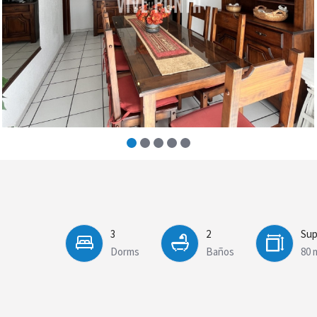
3
2
Sup
Dorms
Baños
80 