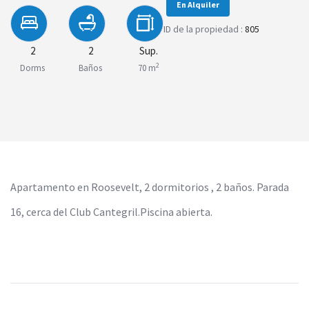
En Alquiler
ID de la propiedad :
805
2
2
Sup.
2
Dorms
Baños
70 m
Apartamento en Roosevelt, 2 dormitorios , 2 baños. Parada
16, cerca del Club Cantegril.Piscina abierta.