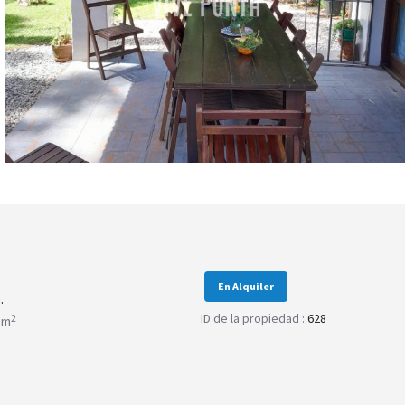
En Alquiler
.
ID de la propiedad :
628
2
 m