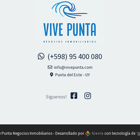
(+598) 95 400 080
info@vivepunta.com
Punta del Este - UY
Siguenos!
e Punta Negocios Inmobiliarios - Desarrollado por
Sierra
con tecnología de