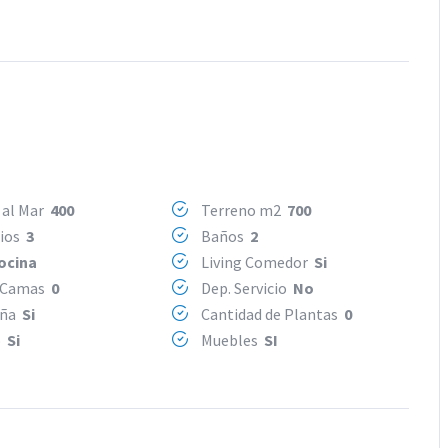
 al Mar
400
Terreno m2
700
rios
3
Baños
2
ocina
Living Comedor
Si
 Camas
0
Dep. Servicio
No
eña
Si
Cantidad de Plantas
0
o
Si
Muebles
SI